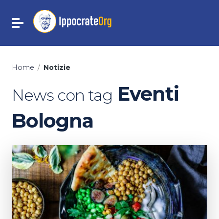
Vai ai contenuti
Vai al menu di navigazione
Attiva / disattiva la navigazione
Vai al footer
Home
/
Notizie
Eventi
News con tag
Bologna