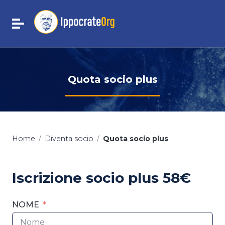
Vai ai contenuti
Vai al menu di navigazione
Attiva / disattiva la navigazione
Vai al footer
Quota socio plus
Home
/
Diventa socio
/
Quota socio plus
Iscrizione socio plus 58€
NOME