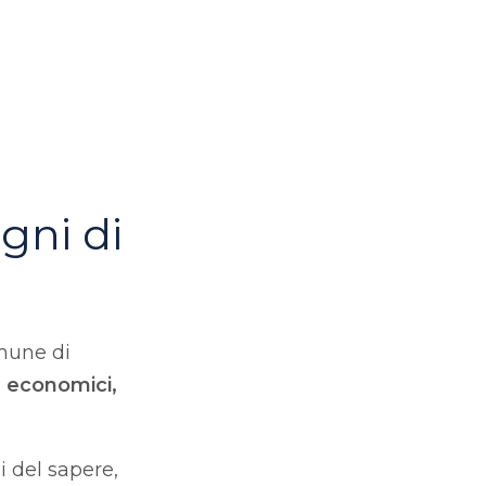
gni di
omune di
ed economici,
i del sapere,