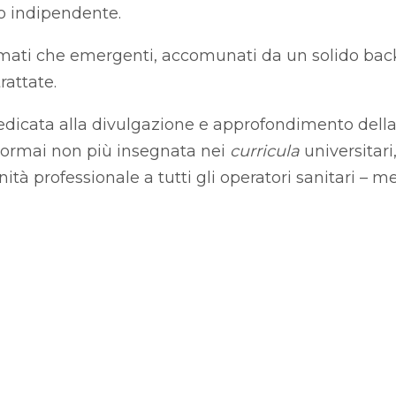
do indipendente.
ermati che emergenti, accomunati da un solido ba
trattate.
 dedicata alla divulgazione e approfondimento dell
a ormai non più insegnata nei
curricula
universitar
tà professionale a tutti gli operatori sanitari – me