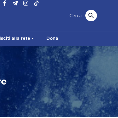
sciti alla rete
Dona
re