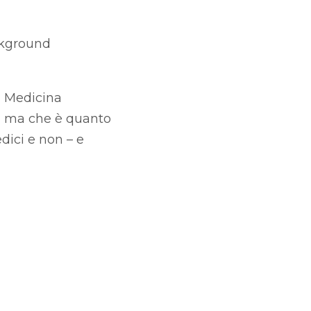
ckground
a Medicina
i, ma che è quanto
dici e non – e