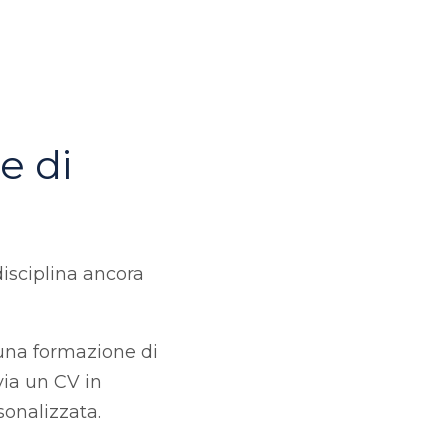
e di
isciplina ancora
 una formazione di
via un CV in
sonalizzata.