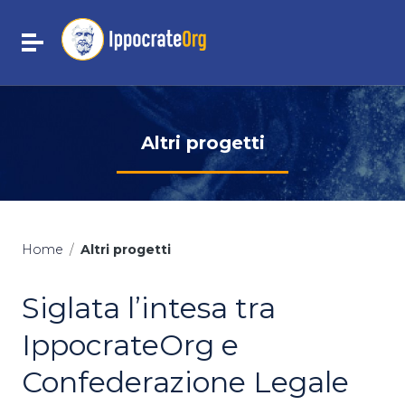
Vai ai contenuti
Vai al menu di navigazione
Attiva / disattiva la navigazione
Vai al footer
Altri progetti
Home
/
Altri progetti
Siglata l’intesa tra
IppocrateOrg e
Confederazione Legale