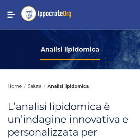
Vai ai contenuti
Vai al menu di navigazione
Attiva / disattiva la navigazione
Vai al footer
Analisi lipidomica
Home
/
Salute
/
Analisi lipidomica
L’analisi lipidomica è
un’indagine innovativa e
personalizzata per